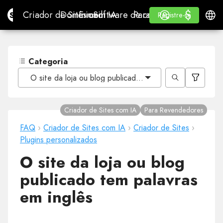
$
$
Site.pro
Criador de Sites com IA
Domínios
E-mail
Software de contabilidade
Para RevendedoresWhi
Iniciar Sessão
Aprender
Portu
Criador de Sites com IA
Domínios
E-mail
Software de contabilidade
Para Revendedores
Aprender
Registre-se
Registre-se
WHITE LABEL
Categoria
O site da loja ou blog publicado tem palavras em inglês
Criador de Sites com IA
Para Revendedores
FAQ
›
Criador de Sites com IA
›
Criador de Sites
›
Plugins personalizados
O site da loja ou blog
publicado tem palavras
em inglês