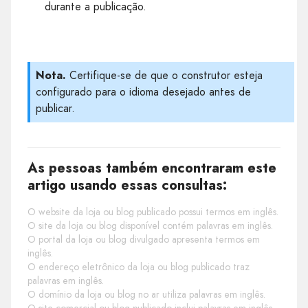
durante a publicação.
Nota.
Certifique-se de que o construtor esteja
configurado para o idioma desejado antes de
publicar.
As pessoas também encontraram este
artigo usando essas consultas:
O website da loja ou blog publicado possui termos em inglês.
O site da loja ou blog disponível contém palavras em inglês.
O portal da loja ou blog divulgado apresenta termos em
inglês.
O endereço eletrônico da loja ou blog publicado traz
palavras em inglês.
O domínio da loja ou blog no ar utiliza palavras em inglês.