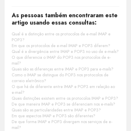
As pessoas também encontraram este
artigo usando essas consultas:
Qual é a distinção entre os protocolos de e-mail IMAP e
POP3?
Em que os protocolos de e-mail IMAP e POP3 diferem?
Qual é a divergência entre IMAP e POP3 no uso de e-mails?
O que diferencia o IMAP do POP3 nos protocolos de e-
mail?
Quais são as diferenças entre IMAP e POP3 para e-mails?
Como o IMAP se distingue do POP3 nos protocolos de
correio eletrônico?
O que há de diferente entre IMAP e POP3 em relação ao
e-mail?
Quais distinções existem entre os protocolos IMAP e POP3?
De que maneira IMAP e POP3 se diferenciam nos e-mails?
Quais são as particularidades entre IMAP e POP3?
Em que aspectos IMAP e POP3 são diferentes?
De que forma IMAP e POP3 divergem nos serviços de e-
mail?