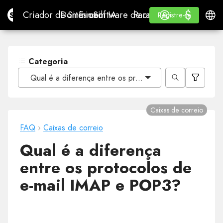
$
$
Site.pro
Criador de Sites com IA
Domínios
E-mail
Software de contabilidade
Para RevendedoresWhi
Iniciar Sessão
Aprender
Portu
Criador de Sites com IA
Domínios
E-mail
Software de contabilidade
Para Revendedores
Aprender
Registre-se
Registre-se
WHITE LABEL
Categoria
Qual é a diferença entre os protocolos de e-mail IMA
Caixas de correio
FAQ
›
Caixas de correio
Qual é a diferença
entre os protocolos de
e-mail IMAP e POP3?