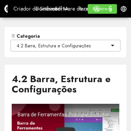
$
$
Site.pro
Criador de Sites com IA
Domínios
E-mail
Software de contabilidade
Para RevendedoresWhi
Iniciar Sessão
Aprender
Portu
Criador de Sites com IA
Domínios
E-mail
Software de contabilidade
Para Revendedores
Aprender
Registre-se
Registre-se
WHITE LABEL
Categoria
4.2 Barra, Estrutura e Configurações
4.2 Barra, Estrutura e
Configurações