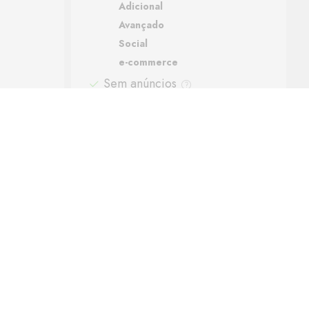
Adicional
Avançado
Social
e-commerce
Sem anúncios
Suporte
Backups automáticos