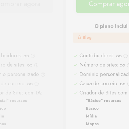
omprar agora
Comprar ago
O plano inclui
Blog
ibuidores
:
Contribuidores
:
o de sites
:
Número de sites
:
io personalizado
Domínio personaliza
 de correio
:
Caixa de correio
:
or de Sites com IA:
Criador de Sites com 
icial" recursos
"Básico" recursos
ico
Básico
ia
Mídia
pas
Mapas