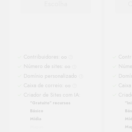
Escolha
C
Contribuidores
:
Contr
Número de sites
:
Númer
Domínio personalizado
Domín
Caixa de correio
:
Caixa
Criador de Sites com IA:
Criad
"Gratuito" recursos
"In
Básico
Bás
Mídia
Míd
Mapas
Ma