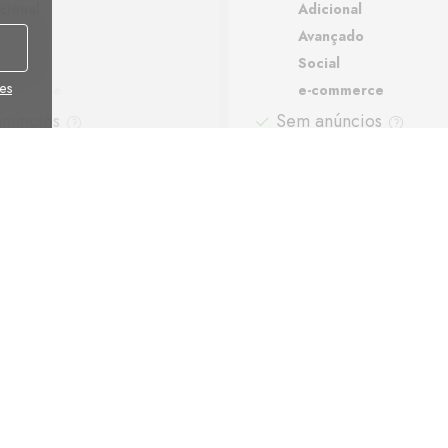
cional
Adicional
ançado
Avançado
ial
Social
es
commerce
e-commerce
núncios
Sem anúncios
rte
Suporte
ups automáticos
Backups automáticos
Método de pagamento: