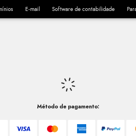
ínios
E-mail
Software de contabilidade
Par
ínios
E-mail
Software de contabilidade
Par
Método de pagamento: