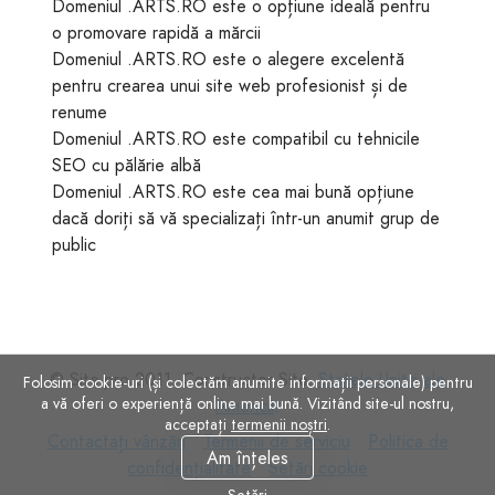
Domeniul .ARTS.RO este o opțiune ideală pentru
o promovare rapidă a mărcii
Domeniul .ARTS.RO este o alegere excelentă
pentru crearea unui site web profesionist și de
renume
Domeniul .ARTS.RO este compatibil cu tehnicile
SEO cu pălărie albă
Domeniul .ARTS.RO este cea mai bună opțiune
dacă doriți să vă specializați într-un anumit grup de
public
© Site.pro 2011. Constructor Site.
Statele Unite ale
Folosim cookie-uri (și colectăm anumite informații personale) pentru
a vă oferi o experiență online mai bună. Vizitând site-ul nostru,
Americii
.
acceptați
termenii noștri
.
Contactați
Termenii
Politica
Contactați vânzări
Termenii de serviciu
Politica de
Am înțeles
vânzări
de
Setări
de
confidențialitate
Setări cookie
serviciu
cookie
confidențialitate
Setări