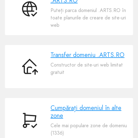
.ARTS.RO
Puteți parca domeniul .ARTS.RO în
Conectează-
toate planurile de creare de site-uri
ţi
web
domeniul
.ARTS.RO
Transfer domeniu .ARTS.RO
Constructor de site-uri web limitat
Transfer
gratuit
domeniu
.ARTS.RO
Cumpărați domeniul în alte
zone
Cumpărați
Cele mai populare zone de domeniu
domeniul
(1336)