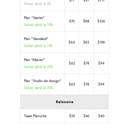
$77
$97
$117
Salvați până la 0%
Plan "Starter"
$70
$88
$106
Salvați până la 10%
Plan "Standard"
$66
$83
$100
Salvați până la 15%
Plan "Afaceri"
$62
$78
$94
Salvați până la 20%
Plan "Studio de design"
$62
$78
$94
Salvați până la 20%
Reînnoire
Toate Planurile
$20
$40
$60