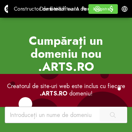
$
$
Site.pro
Constructor de site-uri cu IA
Domenii
E-mail
Software de contabilitate
Pentru distribuitoriW
Autentificare
Învăța
Româ
Constructor de site-uri cu IA
Domenii
E-mail
Software de contabilitate
Pentru distribuitori
Învăța
Inregistrare
Inregistrare
WHITE LABEL
Cumpărați un
domeniu nou
.ARTS.RO
Creatorul de site-uri web este inclus cu fiecare
.ARTS.RO
domeniu!