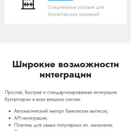
Дружественная
Специальные условия для
для
бухгалтерских компаний
бух.
компаний
Широкие возможности
интеграции
Простая, быстрая и стандартизированная интеграция
бухгалтерии и всех внешних систем.
Автоматический импорт банковских выписок;
API-интеграция;
Плагины для самых популярных эл. магазинов;