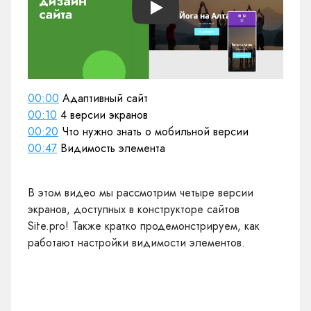
Play
00:00
Адаптивный сайт
00:10
4 версии экранов
00:20
Что нужно знать о мобильной версии
00:47
Видимость элемента
В этом видео мы рассмотрим четыре версии
экранов, доступных в конструкторе сайтов
Site.pro! Также кратко продемонстрируем, как
работают настройки видимости элементов.