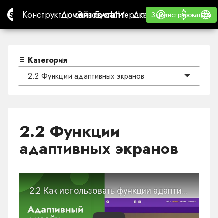
$
$
Site.pro
Конструктор сайтов с ИИ
Домены
Эл. почта
Бухгалтерская программа
Для РеселлеровВайт
Войти
Обучение
Русс
Конструктор сайтов с ИИ
Домены
Эл. почта
Бухгалтерская программа
Для Реселлеров
Обучение
Зарегистрироваться
Зарегистрироваться
ВАЙТ ЛЕЙБЛ
Категория
2.2 Функции адаптивных экранов
2.2 Функции
адаптивных экранов