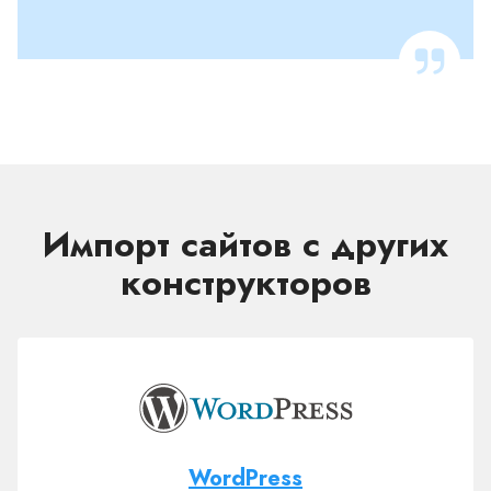
Импорт сайтов с других
конструкторов
WordPress