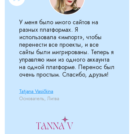
У меня было много сайтов на
разных платформах. Я
использовала «импорт», чтобы
перенести все проекты, и все
сайты были мигрированы. Теперь я
управляю ими из одного аккаунта
на одной платформе. Перенос был
очень простым. Спасибо, друзья!
Tatjana Vasičkina
Основатель, Литва