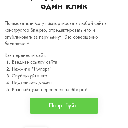
один клик
Пользователи могут импортировать любой сайт в
конструктор Site.pro, отредактировать его и
опубликовать за пару минут. Это совершенно
бесплатно.*
Как перенести сайт:
Введите ссылку сайта
Нажмите "Импорт"
Опубликуйте его
Подключить домен
Ваш сайт уже перенесён на Site.pro!
Попробуйте