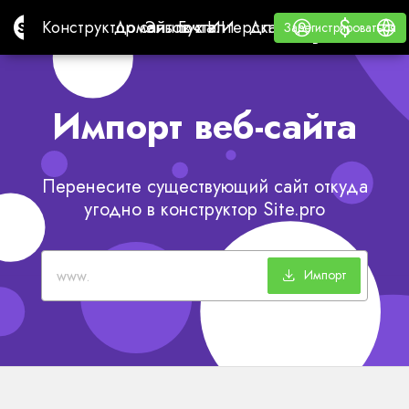
$
$
Site.pro
Конструктор сайтов с ИИ
Домены
Эл. почта
Бухгалтерская программа
Для РеселлеровВайт
Войти
Обучение
Русс
Конструктор сайтов с ИИ
Домены
Эл. почта
Бухгалтерская программа
Для Реселлеров
Обучение
Зарегистрироваться
Зарегистрироваться
ВАЙТ ЛЕЙБЛ
Импорт веб-сайта
Перенесите существующий сайт откуда
угодно в конструктор Site.pro
Импорт