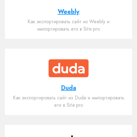
Weebly
Как экспортировать сайт из Weebly и
импортировать его в Site.pro
Duda
Как экспортировать сайт из Duda и импортировать
его в Site.pro