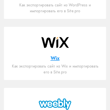
Как экспортировать сайт из WordPress и
импортировать его в Site.pro
Wix
Как экспортировать сайт из Wix и импортировать
его в Site.pro