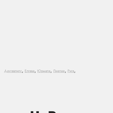
,
,
,
,
,
Даугавпилс
Елгава
Юрмала
Лиепае
Рига