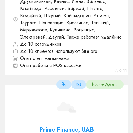
Друскининкай, Каунас, Утена, Вильнюс,
Клайпеда, Расейняй, Биржай, Плунге,
Кедайняй, Шяуляй, Кайшядорис, Алитус,
Таураге, Паневежис, Висагинас, Тельшяй,
Мариямполе, Купишкис, Рокишкис,
Электренай, Даугай, Также работает удалённо
До 10 сотрудников
До 10 клиентов используют Site.pro
Опыт с эл. магазинами
Опыт работы с POS кассами
2.11
100 €/мес..
Prime Finance, UAB