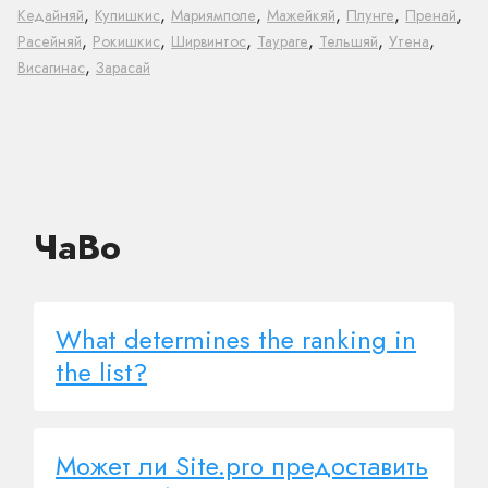
,
,
,
,
,
,
Кедайняй
Купишкис
Мариямполе
Мажейкяй
Плунге
Пренай
,
,
,
,
,
,
Расейняй
Рокишкис
Ширвинтос
Таураге
Тельшяй
Утена
,
Висагинас
Зарасай
ЧаВо
What determines the ranking in
the list?
Может ли Site.pro предоставить