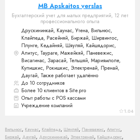
MB Apskaitos verslas
Бухгалтерский учет для малых предприятий, 12 лет
профессионального опыта
Друскининкай, Каунас, Утена, Вильнюс,
Клайпеда, Расейняй, Биржай, Ширвинтос,
Плунге, Кедайняй, Шяуляй, Кайшядорис,
Алитус, Таураге, Мажейкяй, Паневежис,
Висагинас, Зарасай, Тельшяй, Мариямполе,
Купишкис, Рокишкис, Электренай, Пренай,
Даугай, Также работает удалённо
До 10 сотрудников
Более 10 клиентов в Site.pro
Опыт работы с POS кассами
Учреждение компаний
1.04
,
,
,
,
,
,
Вильнюс
Каунас
Клайпеда
Шяуляй
Паневежис
Алитус
,
,
,
,
,
Биржай
Даугай
Друскининкай
Электренай
Кайшядорис