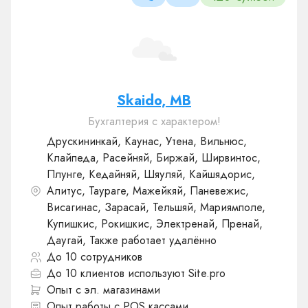
Skaido, MB
Бухгалтерия с характером!
Друскининкай, Каунас, Утена, Вильнюс,
Клайпеда, Расейняй, Биржай, Ширвинтос,
Плунге, Кедайняй, Шяуляй, Кайшядорис,
Алитус, Таураге, Мажейкяй, Паневежис,
Висагинас, Зарасай, Тельшяй, Мариямполе,
Купишкис, Рокишкис, Электренай, Пренай,
Даугай, Также работает удалённо
До 10 сотрудников
До 10 клиентов используют Site.pro
Опыт с эл. магазинами
Опыт работы с POS кассами