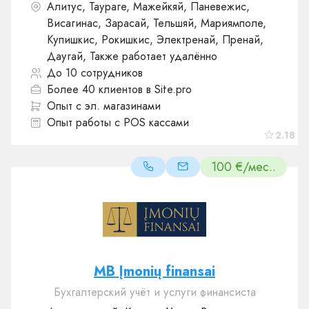
Алитус, Таураге, Мажейкяй, Паневежис,
Висагинас, Зарасай, Тельшяй, Мариямполе,
Купишкис, Рокишкис, Электренай, Пренай,
Даугай, Также работает удалённо
До 10 сотрудников
Более 40 клиентов в Site.pro
Опыт с эл. магазинами
Опыт работы с POS кассами
2.18
100 €/мес..
MB Įmonių finansai
Бухгалтерский учёт и услуги финансиста