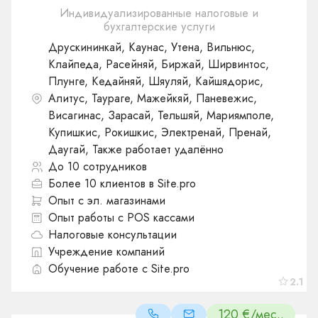
Индивидуализированные налоговые и
бухгалтерские услуги
Друскининкай, Каунас, Утена, Вильнюс,
Клайпеда, Расейняй, Биржай, Ширвинтос,
Плунге, Кедайняй, Шяуляй, Кайшядорис,
Алитус, Таураге, Мажейкяй, Паневежис,
Висагинас, Зарасай, Тельшяй, Мариямполе,
Купишкис, Рокишкис, Электренай, Пренай,
Даугай, Также работает удалённо
До 10 сотрудников
Более 10 клиентов в Site.pro
Опыт с эл. магазинами
Опыт работы с POS кассами
Налоговые консультации
Учреждение компаний
Обучение работе с Site.pro
2.1
120 €/мес..