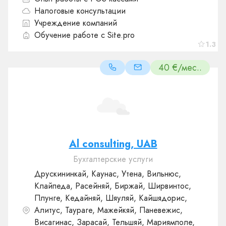
Налоговые консультации
Учреждение компаний
Обучение работе с Site.pro
1.3
40 €/мес..
Al consulting, UAB
Бухгалтерские услуги
Друскининкай, Каунас, Утена, Вильнюс,
Клайпеда, Расейняй, Биржай, Ширвинтос,
Плунге, Кедайняй, Шяуляй, Кайшядорис,
Алитус, Таураге, Мажейкяй, Паневежис,
Висагинас, Зарасай, Тельшяй, Мариямполе,