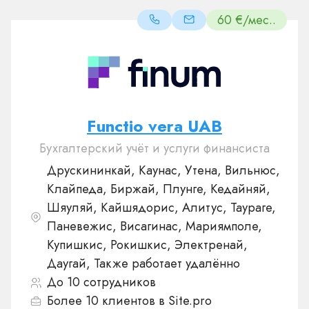
60 €/мес..
Functio vera UAB
Бухгалтерский учёт и услуги финансиста
Друскининкай, Каунас, Утена, Вильнюс,
Клайпеда, Биржай, Плунге, Кедайняй,
Шяуляй, Кайшядорис, Алитус, Таураге,
Паневежис, Висагинас, Мариямполе,
Купишкис, Рокишкис, Электренай,
Даугай, Также работает удалённо
До 10 сотрудников
Более 10 клиентов в Site.pro