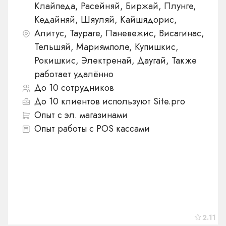
Клайпеда, Расейняй, Биржай, Плунге,
Кедайняй, Шяуляй, Кайшядорис,
Алитус, Таураге, Паневежис, Висагинас,
Тельшяй, Мариямполе, Купишкис,
Рокишкис, Электренай, Даугай, Также
работает удалённо
До 10 сотрудников
До 10 клиентов используют Site.pro
Опыт с эл. магазинами
Опыт работы с POS кассами
2.11