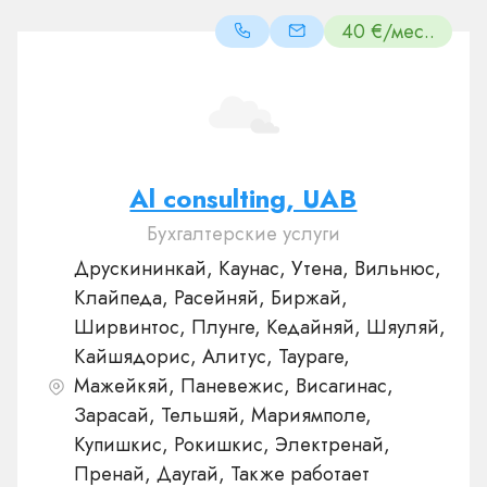
40 €/мес..
Al consulting, UAB
Бухгалтерские услуги
Друскининкай, Каунас, Утена, Вильнюс,
Клайпеда, Расейняй, Биржай,
Ширвинтос, Плунге, Кедайняй, Шяуляй,
Кайшядорис, Алитус, Таураге,
Мажейкяй, Паневежис, Висагинас,
Зарасай, Тельшяй, Мариямполе,
Купишкис, Рокишкис, Электренай,
Пренай, Даугай, Также работает