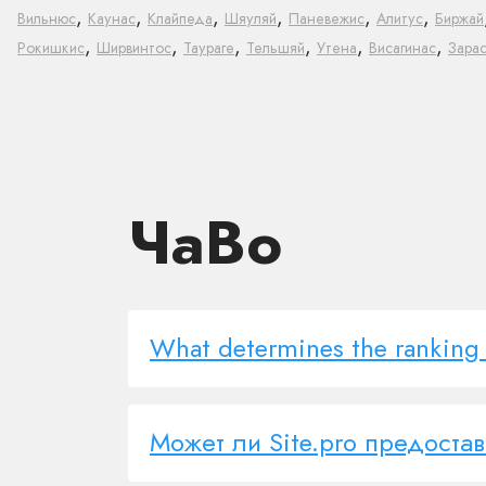
,
,
,
,
,
,
Вильнюс
Каунас
Клайпеда
Шяуляй
Паневежис
Алитус
Биржай
,
,
,
,
,
,
Рокишкис
Ширвинтос
Таураге
Тельшяй
Утена
Висагинас
Зара
ЧаВо
What determines the ranking i
Может ли Site.pro предоста