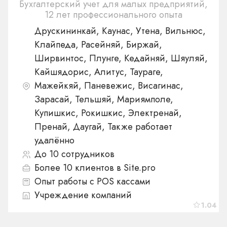
Бухгалтерский учет для малых предприятий,
12 лет профессионального опыта
Друскининкай, Каунас, Утена, Вильнюс,
Клайпеда, Расейняй, Биржай,
Ширвинтос, Плунге, Кедайняй, Шяуляй,
Кайшядорис, Алитус, Таураге,
Мажейкяй, Паневежис, Висагинас,
Зарасай, Тельшяй, Мариямполе,
Купишкис, Рокишкис, Электренай,
Пренай, Даугай, Также работает
удалённо
До 10 сотрудников
Более 10 клиентов в Site.pro
Опыт работы с POS кассами
Учреждение компаний
1.04