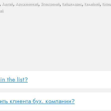
,
,
,
,
,
,
Даугай
Друскининкай
Электренай
Кайшядорис
Кедайняй
Купи
сай
n the list?
вить клиента бух. компании?