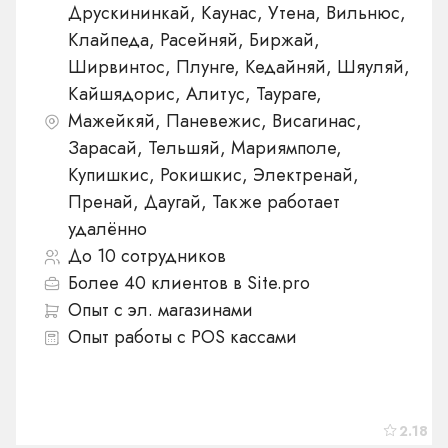
Друскининкай, Каунас, Утена, Вильнюс,
Клайпеда, Расейняй, Биржай,
Ширвинтос, Плунге, Кедайняй, Шяуляй,
Кайшядорис, Алитус, Таураге,
Мажейкяй, Паневежис, Висагинас,
Зарасай, Тельшяй, Мариямполе,
Купишкис, Рокишкис, Электренай,
Пренай, Даугай, Также работает
удалённо
До 10 сотрудников
Более 40 клиентов в Site.pro
Опыт с эл. магазинами
Опыт работы с POS кассами
2.18