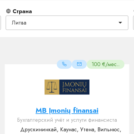
Страна
Литва
100 €/мес..
MB Įmonių finansai
Бухгалтерский учёт и услуги финансиста
Друскининкай, Каунас, Утена, Вильнюс,