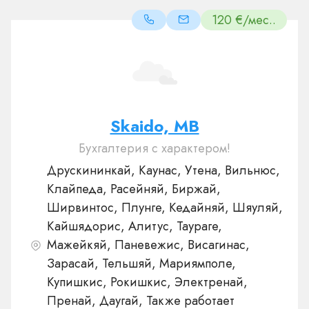
120 €/мес..
Skaido, MB
Бухгалтерия с характером!
Друскининкай, Каунас, Утена, Вильнюс,
Клайпеда, Расейняй, Биржай,
Ширвинтос, Плунге, Кедайняй, Шяуляй,
Кайшядорис, Алитус, Таураге,
Мажейкяй, Паневежис, Висагинас,
Зарасай, Тельшяй, Мариямполе,
Купишкис, Рокишкис, Электренай,
Пренай, Даугай, Также работает