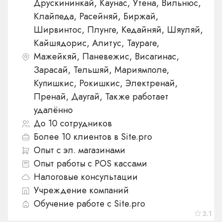
Друскининкай, Каунас, Утена, Вильнюс,
Клайпеда, Расейняй, Биржай,
Ширвинтос, Плунге, Кедайняй, Шяуляй,
Кайшядорис, Алитус, Таураге,
Мажейкяй, Паневежис, Висагинас,
Зарасай, Тельшяй, Мариямполе,
Купишкис, Рокишкис, Электренай,
Пренай, Даугай, Также работает
удалённо
До 10 сотрудников
Более 10 клиентов в Site.pro
Опыт с эл. магазинами
Опыт работы с POS кассами
Налоговые консультации
Учреждение компаний
Обучение работе с Site.pro
2.1