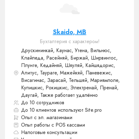
Skaido, MB
Бухгалтерия с характером!
Друскининкай, Каунас, Утена, Вильнюс,
Клайпеда, Расейняй, Биржай, Ширвинтос,
Плунге, Кедайняй, Шяуляй, Кайшядорис,
Алитус, Таураге, Мажейкяй, Паневежис,
Висагинас, Зарасай, Тельшяй, Мариямполе,
Купишкис, Рокишкис, Электренай, Пренай,
Даугай, Также работает удалённо
До 10 сотрудников
До 10 клиентов используют Site.pro
Опыт с эл. магазинами
Опыт работы с POS кассами
Налоговые консультации