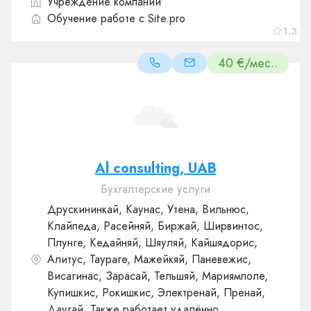
Учреждение компаний
Обучение работе с Site.pro
1.3
40 €/мес..
Al consulting, UAB
Бухгалтерские услуги
Друскининкай, Каунас, Утена, Вильнюс,
Клайпеда, Расейняй, Биржай, Ширвинтос,
Плунге, Кедайняй, Шяуляй, Кайшядорис,
Алитус, Таураге, Мажейкяй, Паневежис,
Висагинас, Зарасай, Тельшяй, Мариямполе,
Купишкис, Рокишкис, Электренай, Пренай,
Даугай, Также работает удалённо