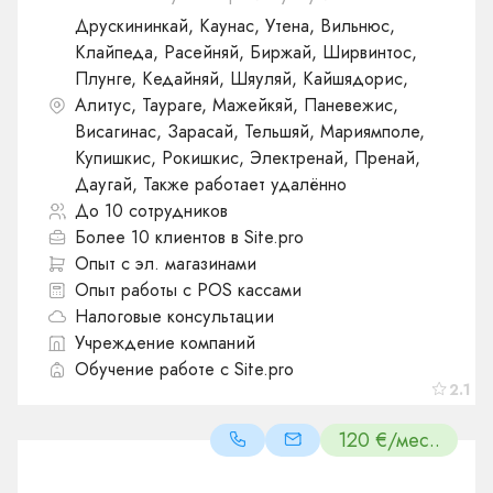
Друскининкай, Каунас, Утена, Вильнюс,
Клайпеда, Расейняй, Биржай, Ширвинтос,
Плунге, Кедайняй, Шяуляй, Кайшядорис,
Алитус, Таураге, Мажейкяй, Паневежис,
Висагинас, Зарасай, Тельшяй, Мариямполе,
Купишкис, Рокишкис, Электренай, Пренай,
Даугай, Также работает удалённо
До 10 сотрудников
Более 10 клиентов в Site.pro
Опыт с эл. магазинами
Опыт работы с POS кассами
Налоговые консультации
Учреждение компаний
Обучение работе с Site.pro
2.1
120 €/мес..