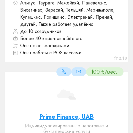
Алитус, Таураге, Мажейкяй, Паневежис,
Висагинас, Зарасай, Тельшяй, Мариямполе,
Купишкис, Рокишкис, Электренай, Пренай,
Даугай, Также работает удалённо
До 10 сотрудников
Более 40 клиентов в Site.pro
Опыт с эл. магазинами
Опыт работы с POS кассами
2.18
100 €/мес..
Prime Finance, UAB
Индивидуализированные налоговые и
бухгалтерские услуги