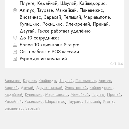
Плунге, Кедайняй, Шяуляй, Кайшядорис,
Алитус, Таураге, Мажейкяй, Паневежис,
Висагинас, Зарасай, Тельшяй, Мариямполе,
Купишкис, Рокишкис, Электренай, Пренай,
Даугай, Также работает удалённо
До 10 сотрудников
Более 10 клиентов в Site.pro
Опыт работы с POS кассами
Учреждение компаний
1.04
,
,
,
,
,
,
Вильнюс
Каунас
Клайпеда
Шяуляй
Паневежис
Алитус
,
,
,
,
,
Биржай
Даугай
Друскининкай
Электренай
Кайшядорис
,
,
,
,
,
,
Кедайняй
Купишкис
Мариямполе
Мажейкяй
Плунге
Пренай
,
,
,
,
,
,
Расейняй
Рокишкис
Ширвинтос
Таураге
Тельшяй
Утена
,
Висагинас
Зарасай