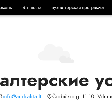
омены
Эл. почта
Бухгалтерская программа
омены
Эл. почта
Бухгалтерская программа
алтерские у
info@audralita.lt
Čiobiškio g. 11-10, Vilniu