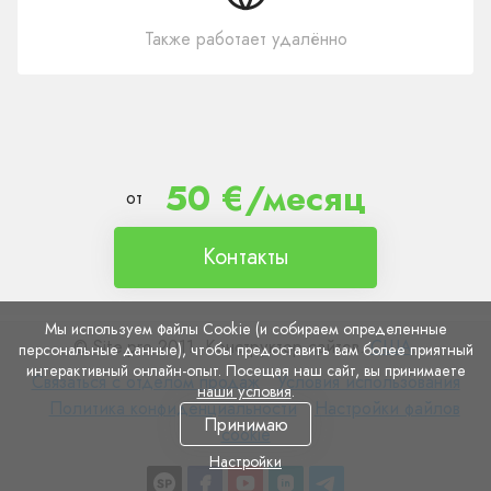
Также работает удалённо
50 €/месяц
от
Контакты
Мы используем файлы Cookie (и собираем определенные
© Site.pro 2011. Конструктор сайтов.
США
.
персональные данные), чтобы предоставить вам более приятный
интерактивный онлайн-опыт. Посещая наш сайт, вы принимаете
Связаться
Условия
Связаться с отделом продаж
Условия использования
наши условия
.
с
Политика
использования
Настройки
Политика конфиденциальности
Настройки файлов
Принимаю
отделом
конфиденциальности
файлов
cookie
продаж
cookie
Настройки