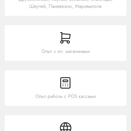
Шяуляй, Паневежис, Мариямполе
Опыт с эл. магазинами
Опыт работы с POS кассами