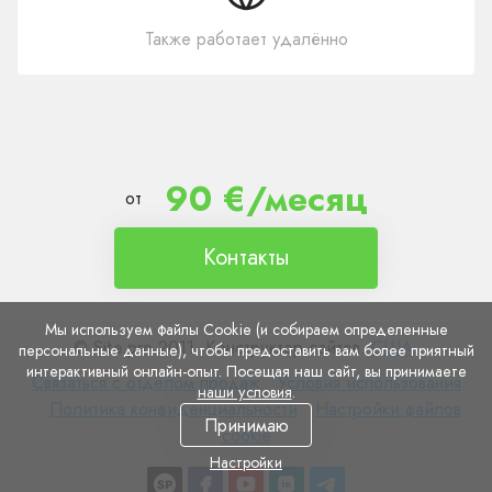
Также работает удалённо
90 €/месяц
от
Контакты
Мы используем файлы Cookie (и собираем определенные
© Site.pro 2011. Конструктор сайтов.
США
.
персональные данные), чтобы предоставить вам более приятный
интерактивный онлайн-опыт. Посещая наш сайт, вы принимаете
Связаться
Условия
Связаться с отделом продаж
Условия использования
наши условия
.
с
Политика
использования
Настройки
Политика конфиденциальности
Настройки файлов
Принимаю
отделом
конфиденциальности
файлов
cookie
продаж
cookie
Настройки