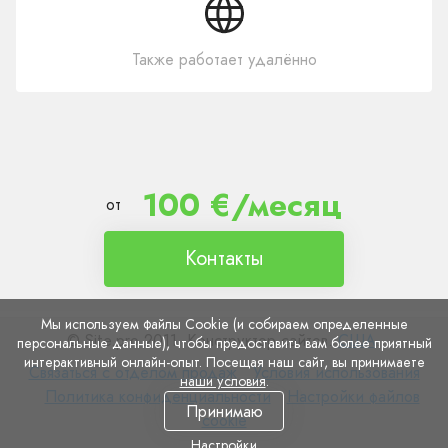
Также работает удалённо
100 €/месяц
от
Контакты
Мы используем файлы Cookie (и собираем определенные
© Site.pro 2011. Конструктор сайтов.
США
.
персональные данные), чтобы предоставить вам более приятный
интерактивный онлайн-опыт. Посещая наш сайт, вы принимаете
Связаться
Условия
Связаться с отделом продаж
Условия использования
наши условия
.
с
Политика
использования
Настройки
Политика конфиденциальности
Настройки файлов
Принимаю
отделом
конфиденциальности
файлов
cookie
продаж
cookie
Настройки