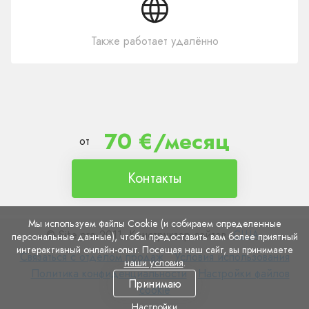
Также работает удалённо
70 €/месяц
от
Контакты
Мы используем файлы Cookie (и собираем определенные
© Site.pro 2011. Конструктор сайтов.
США
.
персональные данные), чтобы предоставить вам более приятный
интерактивный онлайн-опыт. Посещая наш сайт, вы принимаете
Связаться
Условия
Связаться с отделом продаж
Условия использования
наши условия
.
с
Политика
использования
Настройки
Политика конфиденциальности
Настройки файлов
Принимаю
отделом
конфиденциальности
файлов
cookie
продаж
cookie
Настройки