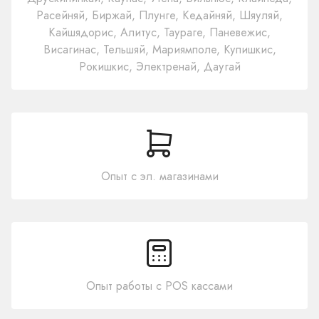
Расейняй, Биржай, Плунге, Кедайняй, Шяуляй,
Кайшядорис, Алитус, Таураге, Паневежис,
Висагинас, Тельшяй, Мариямполе, Купишкис,
Рокишкис, Электренай, Даугай
Опыт с эл. магазинами
Опыт работы с POS кассами