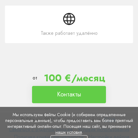
Также работает удалённо
100 €/месяц
от
Контакты
Мы используем файлы Cookie (и собираем определенные
© Site.pro 2011. Конструктор сайтов.
США
.
персональные данные), чтобы предоставить вам более приятный
интерактивный онлайн-опыт. Посещая наш сайт, вы принимаете
Связаться
Условия
Связаться с отделом продаж
Условия использования
наши условия
.
с
Политика
использования
Настройки
Политика конфиденциальности
Настройки файлов