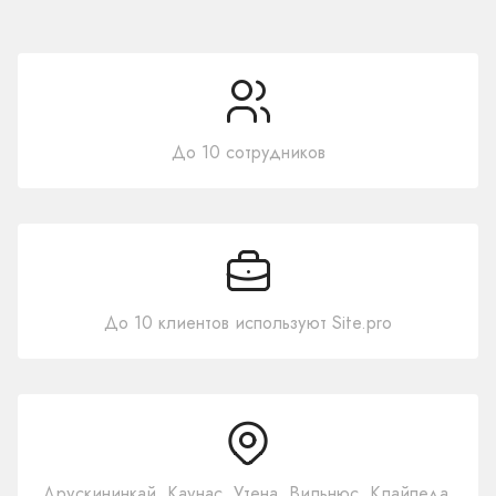
До 10 сотрудников
До 10 клиентов используют Site.pro
Друскининкай, Каунас, Утена, Вильнюс, Клайпеда,