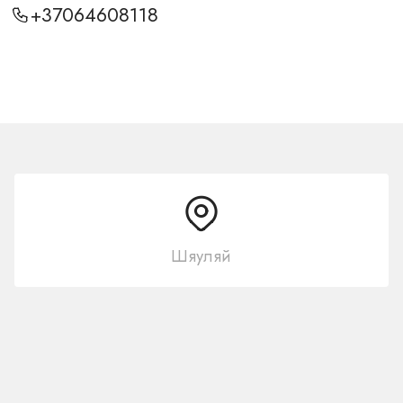
+37064608118
Шяуляй