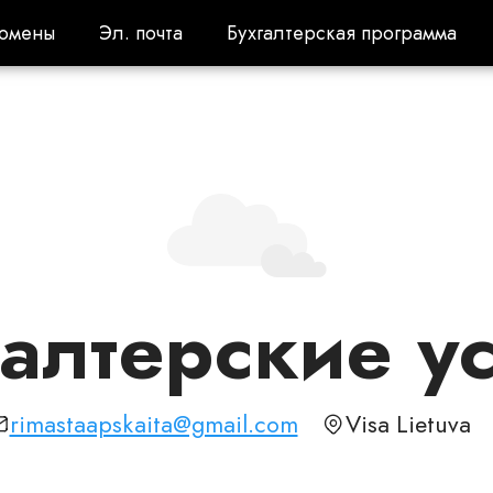
омены
Эл. почта
Бухгалтерская программа
омены
Эл. почта
Бухгалтерская программа
алтерские у
rimastaapskaita@gmail.com
Visa Lietuva