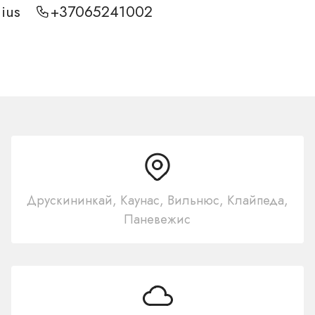
nius
+37065241002
Друскининкай, Каунас, Вильнюс, Клайпеда,
Паневежис