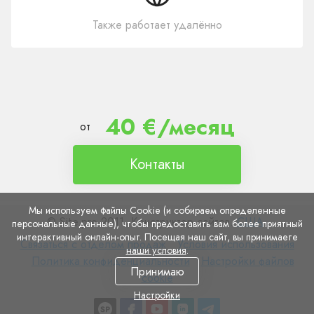
Также работает удалённо
40 €/месяц
от
Контакты
Мы используем файлы Cookie (и собираем определенные
© Site.pro 2011. Конструктор сайтов.
США
.
персональные данные), чтобы предоставить вам более приятный
интерактивный онлайн-опыт. Посещая наш сайт, вы принимаете
Связаться
Условия
Связаться с отделом продаж
Условия использования
наши условия
.
с
Политика
использования
Настройки
Политика конфиденциальности
Настройки файлов
Принимаю
отделом
конфиденциальности
файлов
cookie
продаж
cookie
Настройки