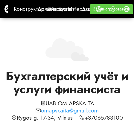
$
$
Site.pro
Конструктор сайтов с ИИ
Домены
Эл. почта
Бухгалтерская программа
Для РеселлеровВайт
Войти
Обучение
Русс
Конструктор сайтов с ИИ
Домены
Эл. почта
Бухгалтерская программа
Для Реселлеров
Обучение
Зарегистрироваться
Зарегистрироваться
ВАЙТ ЛЕЙБЛ
Бухгалтерский учёт и
услуги финансиста
UAB OM APSKAITA
omapskaita@gmail.com
Rygos g. 17-34, Vilnius
+37065783100