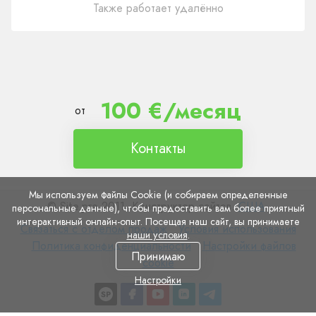
Также работает удалённо
100 €/месяц
от
Контакты
Мы используем файлы Cookie (и собираем определенные
© Site.pro 2011. Конструктор сайтов.
США
.
персональные данные), чтобы предоставить вам более приятный
интерактивный онлайн-опыт. Посещая наш сайт, вы принимаете
Связаться
Условия
Связаться с отделом продаж
Условия использования
наши условия
.
с
Политика
использования
Настройки
Политика конфиденциальности
Настройки файлов
Принимаю
отделом
конфиденциальности
файлов
cookie
продаж
cookie
Настройки