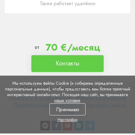
Также работает удалённо
70 €/месяц
от
Контакты
Мы используем файлы Cookie (и собираем определенные
© Site.pro 2011. Конструктор сайтов.
США
.
персональные данные), чтобы предоставить вам более приятный
интерактивный онлайн-опыт. Посещая наш сайт, вы принимаете
Связаться
Условия
Связаться с отделом продаж
Условия использования
наши условия
.
с
Политика
использования
Настройки
Политика конфиденциальности
Настройки файлов
Принимаю
отделом
конфиденциальности
файлов
cookie
продаж
cookie
Настройки