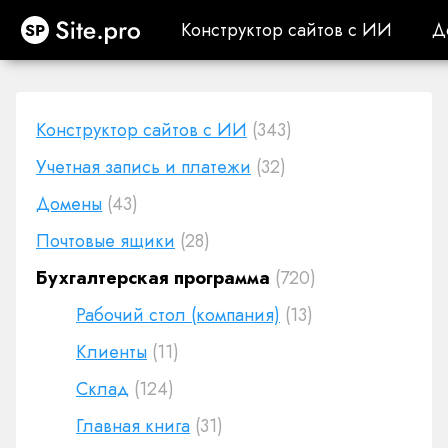
Site.pro
Конструктор сайтов с ИИ
Д
Конструктор сайтов с ИИ
Д
Конструктор сайтов с ИИ
(343)
Учетная запись и платежи
(32)
Домены
(43)
Почтовые ящики
(28)
Бухгалтерская программа
(720)
Рабочий стол (компания)
(13)
Клиенты
(11)
Cклад
(124)
Главная книга
(31)