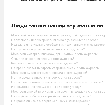
Люди также нашли эту статью по 
Можно ли без опаски открывать письма, пришедшие с этих ад
Неопасно ли просматривать письма с указанных адресов?
Надежно ли открывать сообщения, полученные с этих адресо
Нет ли риска при открытии писем с этих адресов?
Можно ли доверять письмам, пришедшим с этих адресов?
Стоит ли опасаться писем с этих адресов?
Безопасно ли читать письма с этих адресов?
Не представляет ли угрозы открытие писем с этих адресов?
Можно ли смело открывать письма с этих адресов?
Нет ли вреда в открытии писем с этих адресов?
Не опасно ли взаимодействовать с письмами с этих адресов?
Не содержат ли письма с этих адресов угрозу?
Можно ли спокойно открывать письма, пришедшие с этих адр
Не стоит ли избегать открытия писем с этих адресов?
Не грозит ли чем-то открытие писем с этих адресов?