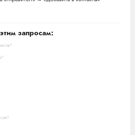
этим запросам:
ресов?
в?
есов?