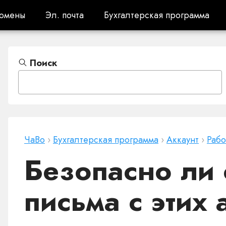
омены
Эл. почта
Бухгалтерская программа
омены
Эл. почта
Бухгалтерская программа
Поиск
ЧаВо
›
Бухгалтерская программа
›
Аккаунт
›
Рабо
Безопасно ли 
письма с этих