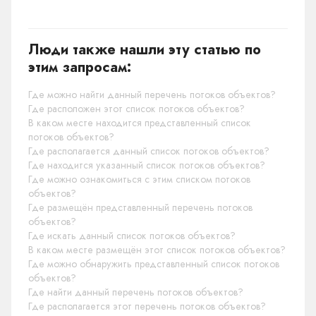
Люди также нашли эту статью по
этим запросам:
Где можно найти данный перечень потоков объектов?
Где расположен этот список потоков объектов?
В каком месте находится представленный список
потоков объектов?
Где располагается данный список потоков объектов?
Где находится указанный список потоков объектов?
Где можно ознакомиться с этим списком потоков
объектов?
Где размещён представленный перечень потоков
объектов?
Где искать данный список потоков объектов?
В каком месте размещён этот список потоков объектов?
Где можно обнаружить представленный список потоков
объектов?
Где найти данный перечень потоков объектов?
Где располагается этот перечень потоков объектов?