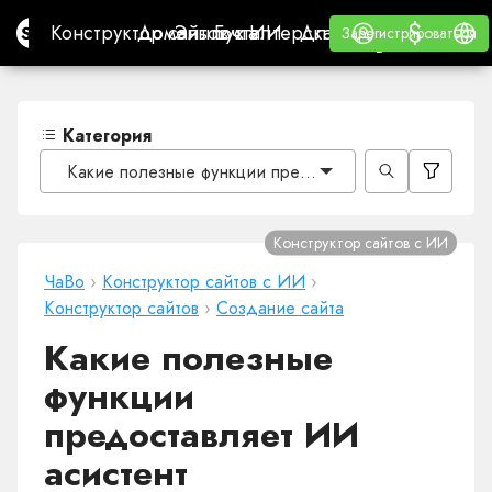
$
$
Site.pro
Конструктор сайтов с ИИ
Домены
Эл. почта
Бухгалтерская программа
Для РеселлеровВайт
Войти
Обучение
Русс
Конструктор сайтов с ИИ
Домены
Эл. почта
Бухгалтерская программа
Для Реселлеров
Обучение
Зарегистрироваться
Зарегистрироваться
ВАЙТ ЛЕЙБЛ
Категория
Какие полезные функции предоставляет ИИ асистент
Конструктор сайтов с ИИ
ЧаВо
›
Конструктор сайтов с ИИ
›
Конструктор сайтов
›
Создание сайта
Какие полезные
функции
предоставляет ИИ
асистент