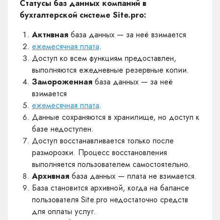
Статусы баз данных компаний в
бухгалтерской системе Site.pro:
Активная
база данных — за неё взимается
ежемесячная плата
.
Доступ ко всем функциям предоставлен,
выполняются ежедневные резервные копии.
Замороженная
база данных — за неё
взимается
ежемесячная плата
.
Данные сохраняются в хранилище, но доступ к
базе недоступен.
Доступ восстанавливается только после
разморозки. Процесс восстановления
выполняется пользователем самостоятельно.
Архивная
база данных — плата не взимается.
База становится архивной, когда на балансе
пользователя Site.pro недостаточно средств
для оплаты услуг.