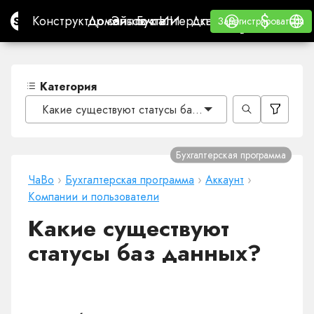
$
$
Site.pro
Конструктор сайтов с ИИ
Домены
Эл. почта
Бухгалтерская программа
Для РеселлеровВайт
Войти
Обучение
Русс
Конструктор сайтов с ИИ
Домены
Эл. почта
Бухгалтерская программа
Для Реселлеров
Обучение
Зарегистрироваться
Зарегистрироваться
ВАЙТ ЛЕЙБЛ
Категория
Какие существуют статусы баз данных?
Бухгалтерская программа
ЧаВо
›
Бухгалтерская программа
›
Аккаунт
›
Компании и пользователи
Какие существуют
статусы баз данных?