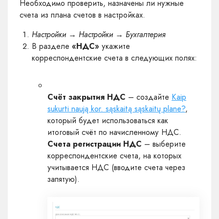
Необходимо проверить, назначены ли нужные
счета из плана счетов в настройках.
Настройки → Настройки → Бухгалтерия
В разделе
«НДС»
укажите
корреспондентские счета в следующих полях:
Счёт закрытия НДС
– создайте
Kaip
sukurti naują kor. sąskaitą sąskaitų plane?
,
который будет использоваться как
итоговый счёт по начисленному НДС.
Счета регистрации НДС
– выберите
корреспондентские счета, на которых
учитывается НДС (вводите счета через
запятую).