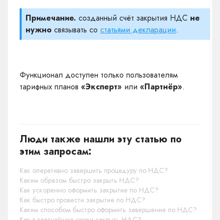
Примечание.
созданный счёт закрытия НДС
не
нужно
связывать со
статьями декларации
.
Функционал доступен только пользователям
тарифных планов
«Эксперт»
или
«Партнёр»
.
Люди также нашли эту статью по
этим запросам:
Как оперативно завершить процедуру по НДС?
Каким образом быстро закрыть НДС?
Как ускоренно оформить закрытие по НДС?
Как быстро провести закрытие по НДС?
Каким способом быстро оформить завершение по НДС?
Как в кратчайшие сроки закрыть НДС?