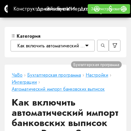
$
$
Site.pro
Конструктор сайтов с ИИ
Домены
Эл. почта
Бухгалтерская программа
Для РеселлеровВайт
Войти
Обучение
Русс
Конструктор сайтов с ИИ
Домены
Эл. почта
Бухгалтерская программа
Для Реселлеров
Обучение
Зарегистрироваться
Зарегистрироваться
ВАЙТ ЛЕЙБЛ
Категория
Как включить автоматический импорт банковских выпи
Бухгалтерская программа
ЧаВо
›
Бухгалтерская программа
›
Настройки
›
Интеграции
›
Автоматический импорт банковских выписок
Как включить
автоматический импорт
банковских выписок