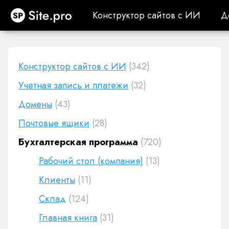
Site.pro
Конструктор сайтов с ИИ
Д
Конструктор сайтов с ИИ
Д
Конструктор сайтов с ИИ
(342)
Учетная запись и платежи
(32)
Домены
(43)
Почтовые ящики
(28)
Бухгалтерская программа
(720)
Рабочий стол (компания)
(13)
Клиенты
(11)
Cклад
(124)
Главная книга
(31)