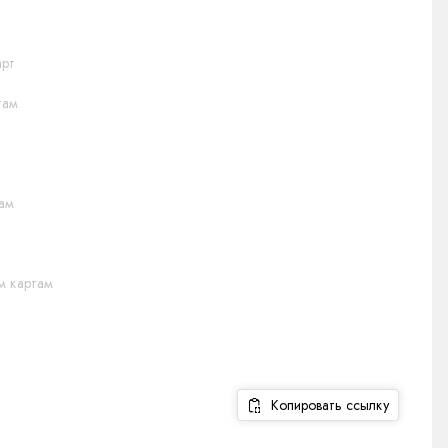
арт
там
там
м картам
Копировать ссылку