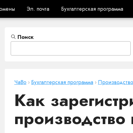
омены
Эл. почта
Бухгалтерская программа
омены
Эл. почта
Бухгалтерская программа
Поиск
ЧаВо
›
Бухгалтерская программа
›
Производств
Как зарегистр
производство 