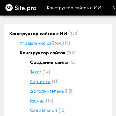
Site.pro
Конструктор сайтов с ИИ
Д
Конструктор сайтов с ИИ
Д
Конструктор сайтов с ИИ
(343)
Управление сайтом
(18)
Конструктор сайтов
(303)
Создание сайта
(63)
Текст
(14)
Картинки
(11)
Дополнительный
(8)
Медиа
(15)
Социальный
(13)