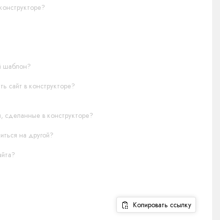
 конструкторе?
й шаблон?
ть сайт в конструкторе?
, сделанные в конструкторе?
иться на другой?
айта?
Копировать ссылку