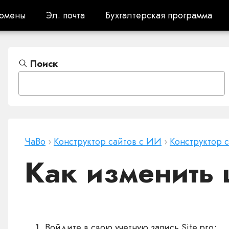
омены
Эл. почта
Бухгалтерская программа
омены
Эл. почта
Бухгалтерская программа
Поиск
ЧаВо
›
Конструктор сайтов с ИИ
›
Конструктор 
Как изменить
Войдите в свою учетную запись Site.pro;