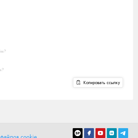
ём?
м?
Копировать ссылку
файлов cookie