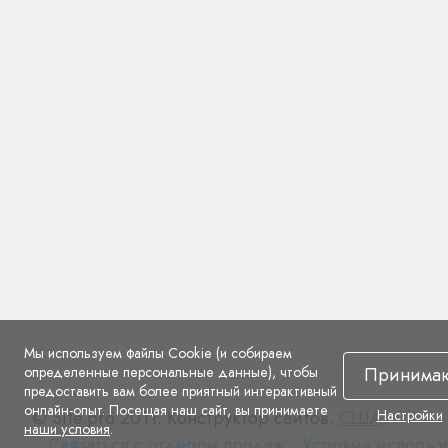
Мы используем файлы Cookie (и собираем
определенные персональные данные), чтобы
Принима
предоставить вам более приятный интерактивный
онлайн-опыт. Посещая наш сайт, вы принимаете
© Site.pro 2011. Конструктор сайтов.
США
.
Настройки
наши условия
.
Связаться
Условия
Связаться с отделом продаж
Условия использ