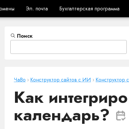
омены
Эл. почта
Бухгалтерская программа
омены
Эл. почта
Бухгалтерская программа
Поиск
ЧаВо
›
Конструктор сайтов с ИИ
›
Конструктор 
Как интегриро
календарь?