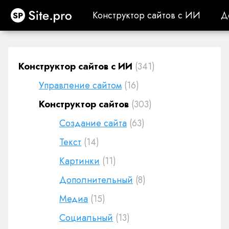
Site.pro
Конструктор сайтов с ИИ
Д
Конструктор сайтов с ИИ
Д
Конструктор сайтов с ИИ
(341)
Управление сайтом
(16)
Конструктор сайтов
(303)
Создание сайта
(63)
Текст
(14)
Картинки
(11)
Дополнительный
(8)
Медиа
(15)
Социальный
(13)