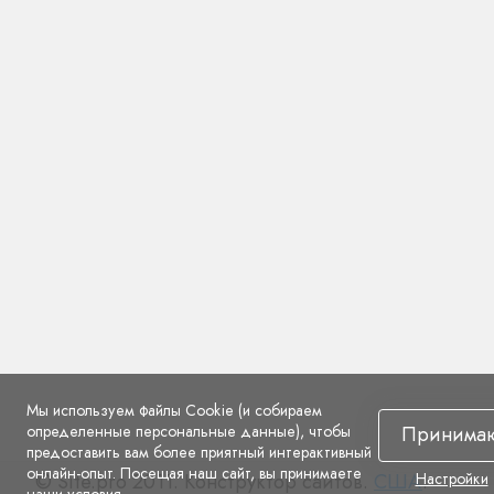
Мы используем файлы Cookie (и собираем
определенные персональные данные), чтобы
Принима
предоставить вам более приятный интерактивный
онлайн-опыт. Посещая наш сайт, вы принимаете
© Site.pro 2011. Конструктор сайтов.
США
.
Настройки