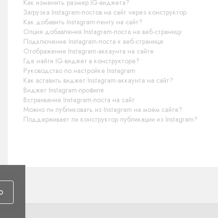
Как изменить размер IG-виджета?
Загрузка Instagram-постов на сайт через конструктор
Как добавить Instagram-ленту на сайт?
Опция добавления Instagram-поста на веб-страницу
Подключение Instagram-поста к веб-странице
Отображение Instagram-аккаунта на сайте
Где найти IG-виджет в конструкторе?
Руководство по настройке Instagram
Как вставить виджет Instagram-аккаунта на сайт?
Виджет Instagram-профиля
Встраивание Instagram-поста на сайт
Можно ли публиковать из Instagram на моём сайте?
Поддерживает ли конструктор публикации из Instagram?
ю