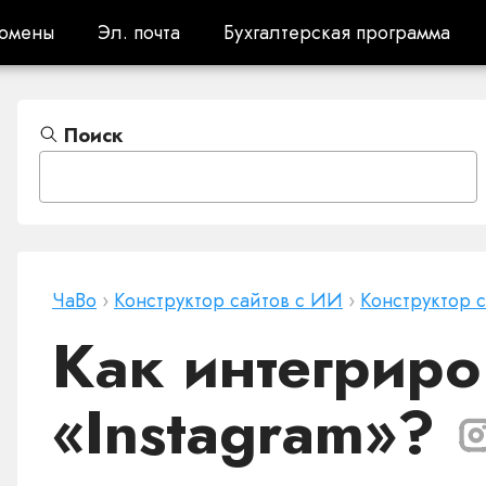
омены
Эл. почта
Бухгалтерская программа
омены
Эл. почта
Бухгалтерская программа
Поиск
ЧаВо
›
Конструктор сайтов с ИИ
›
Конструктор 
Как интегриро
«Instagram»?