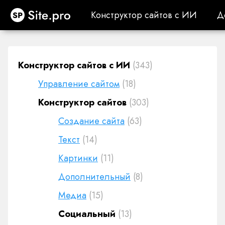
Site.pro
Конструктор сайтов с ИИ
Д
Конструктор сайтов с ИИ
Д
Конструктор сайтов с ИИ
(343)
Управление сайтом
(18)
Конструктор сайтов
(303)
Создание сайта
(63)
Текст
(14)
Картинки
(11)
Дополнительный
(8)
Медиа
(15)
Социальный
(13)