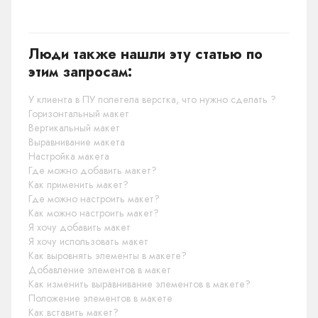
Люди также нашли эту статью по
этим запросам:
У клиента в ПУ полетела верстка, что нужно сделать ?
Горизонтальный макет
Вертикальный макет
Выравнивание макета
Настройка макета
Где можно добавить макет?
Как применить макет?
Где можно настроить макет?
Как можно настроить макет?
Я хочу добавить макет
Я хочу использовать макет
Как выровнять элементы в макете?
Добавление элементов в макет
Как изменить выравнивание элементов в макете?
Положение элементов в макете
Как вставить макет?