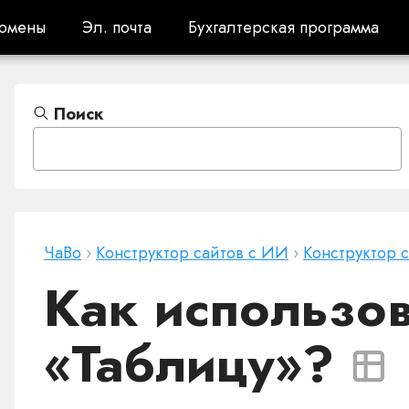
омены
Эл. почта
Бухгалтерская программа
омены
Эл. почта
Бухгалтерская программа
Поиск
ЧаВо
›
Конструктор сайтов с ИИ
›
Конструктор 
Как использов
«Таблицу»?