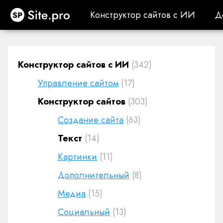
Site.pro
Конструктор сайтов с ИИ
Д
Конструктор сайтов с ИИ
Д
Конструктор сайтов с ИИ
(342)
Управление сайтом
(17)
Конструктор сайтов
(303)
Создание сайта
(63)
Текст
(14)
Картинки
(11)
Дополнительный
(8)
Медиа
(15)
Социальный
(13)