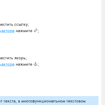
местить ссылку;
дакторе
нажмите
;
местить якорь;
дакторе
нажмите
;
т текста, в многофункциональном текстовом