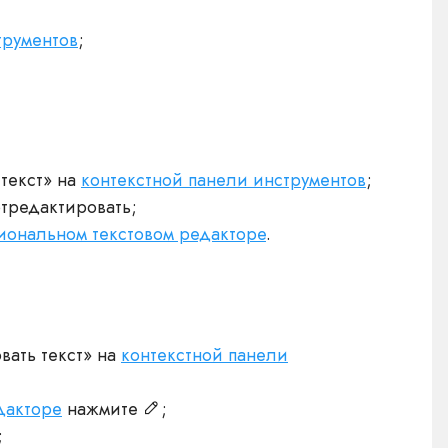
трументов
;
текст» на
контекстной панели инструментов
;
отредактировать;
иональном текстовом редакторе
.
вать текст» на
контекстной панели
дакторе
нажмите
;
;