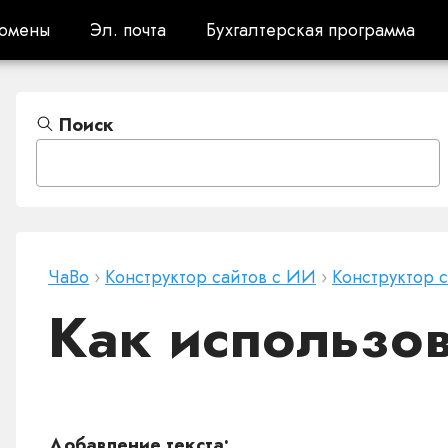
омены
Эл. почта
Бухгалтерская программа
омены
Эл. почта
Бухгалтерская программа
Поиск
ЧаВо
›
Конструктор сайтов с ИИ
›
Конструктор 
Как использов
Добавление текста: