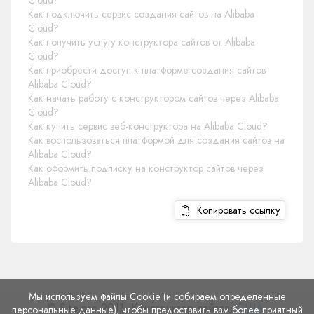
Cloud?
Как подключить сервис создания сайтов на Alibaba
Cloud?
Как получить услугу конструктора сайтов от Alibaba
Cloud?
Как приобрести доступ к платформе создания сайтов
Alibaba Cloud?
Как начать работу с конструктором сайтов через Alibaba
Cloud?
Как купить сервис веб-конструктора на Alibaba Cloud?
Как воспользоваться платформой для создания сайтов на
Alibaba Cloud?
Как оформить подписку на конструктор сайтов через
Alibaba Cloud?
Копировать ссылку
Мы используем файлы Cookie (и собираем определенные
© Site.pro 2011. Конструктор сайтов.
США
.
персональные данные), чтобы предоставить вам более приятный