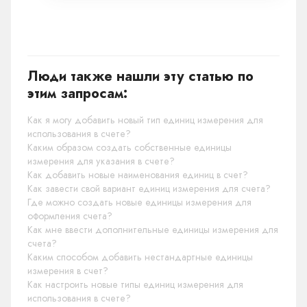
Люди также нашли эту статью по
этим запросам:
Как я могу добавить новый тип единиц измерения для
использования в счете?
Каким образом создать собственные единицы
измерения для указания в счете?
Как добавить новые наименования единиц в счет?
Как завести свой вариант единиц измерения для счета?
Где можно создать новые единицы измерения для
оформления счета?
Как мне ввести дополнительные единицы измерения для
счета?
Каким способом добавить нестандартные единицы
измерения в счет?
Как настроить новые типы единиц измерения для
использования в счете?