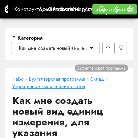
$
$
Site.pro
Конструктор сайтов с ИИ
Домены
Эл. почта
Бухгалтерская программа
Для РеселлеровВайт
Войти
Обучение
Русс
Конструктор сайтов с ИИ
Домены
Эл. почта
Бухгалтерская программа
Для Реселлеров
Обучение
Зарегистрироваться
Зарегистрироваться
ВАЙТ ЛЕЙБЛ
Категория
Как мне создать новый вид единиц измерения, для у
Бухгалтерская программа
ЧаВо
›
Бухгалтерская программа
›
Cклад
›
Упрощенное выставление счетов
Как мне создать
новый вид единиц
измерения, для
указания