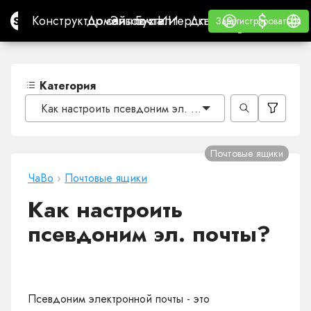
$
$
Site.pro
Конструктор сайтов с ИИ
Домены
Эл. почта
Бухгалтерская программа
Для РеселлеровВайт
Войти
Обучение
Русс
Конструктор сайтов с ИИ
Домены
Эл. почта
Бухгалтерская программа
Для Реселлеров
Обучение
Зарегистрироваться
Зарегистрироваться
ВАЙТ ЛЕЙБЛ
Категория
Как настроить псевдоним эл. почты?
Почтовые ящики
ЧаВо
›
Почтовые ящики
Как настроить
псевдоним эл. почты?
Псевдоним электронной почты - это