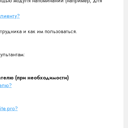
ощью модуля напоминаний (например, для
клиенту?
трудника и как им пользоваться.
сультантам:
телю (при необходимости)
телю?
ite.pro?