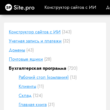
Site.pro
Конструктор сайтов с ИИ
Д
Конструктор сайтов с ИИ
Д
Конструктор сайтов с ИИ
(343)
Учетная запись и платежи
(32)
Домены
(43)
Почтовые ящики
(28)
Бухгалтерская программа
(720)
Рабочий стол (компания)
(13)
Клиенты
(11)
Cклад
(124)
Главная книга
(31)