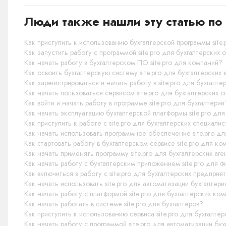
Люди также нашли эту статью по 
Как приступить к использованию бухгалтерской программы site.
Как запустить работу с программой site.pro для бухгалтерских 
Как начать работу в бухгалтерском ПО site.pro для компаний?
Как освоить бухгалтерскую систему site.pro для бухгалтерских
Как зарегистрироваться и начать работу в site.pro для бухгалте
Как начать пользоваться сервисом site.pro для бухгалтерских 
Как войти и начать работу в программе site.pro для бухгалтерии
Как начать эксплуатацию бухгалтерской платформы site.pro дл
Как приступить к работе с site.pro для бухгалтерских специали
Как начать использовать программное обеспечение site.pro дл
Как стартовать работу в бухгалтерском сервисе site.pro для к
Как начать применять программу site.pro для бухгалтерских аге
Как начать работу с бухгалтерским приложением site.pro для 
Как включиться в работу с site.pro для бухгалтерских предприя
Как начать использовать site.pro для автоматизации бухгалтер
Как начать работу с платформой site.pro для бухгалтерских ко
Как начать работать в системе site.pro для бухгалтеров?
Как приступить к использованию сервиса site.pro для бухгалтер
Как начать работу с программой site.pro для автоматизации бу