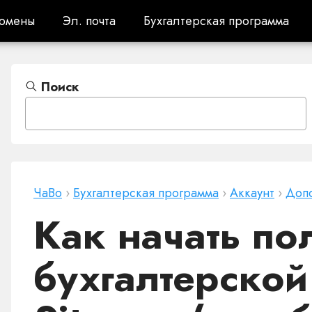
омены
Эл. почта
Бухгалтерская программа
омены
Эл. почта
Бухгалтерская программа
Поиск
ЧаВо
›
Бухгалтерская программа
›
Аккаунт
›
Доп
Как начать по
бухгалтерско