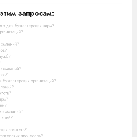
этим запросам:
pro для бухгалтерских фирм?
организаций?
 компаний?
ров?
служб?
?
я компаний?
стов?
я бухгалтерских организаций?
омпаний?
нтств?
фирм?
тий?
ии компаний?
мпаний?
ских агентств?
хгалтерских процессов?