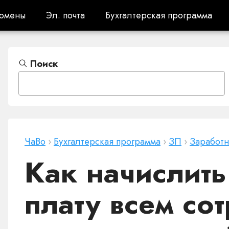
омены
Эл. почта
Бухгалтерская программа
омены
Эл. почта
Бухгалтерская программа
Поиск
ЧаВо
›
Бухгалтерская программа
›
ЗП
›
Заработн
Как начислить
плату всем со