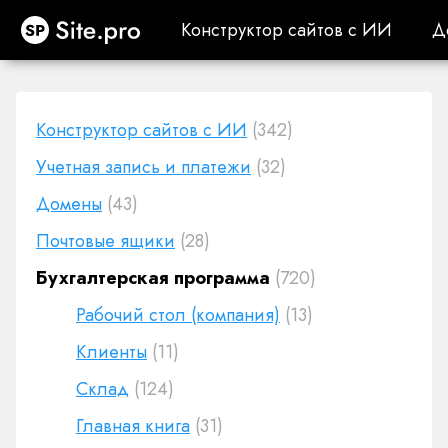
Site.pro
Конструктор сайтов с ИИ
Д
Конструктор сайтов с ИИ
Д
Конструктор сайтов с ИИ
(342)
Учетная запись и платежи
(32)
Домены
(43)
Почтовые ящики
(28)
Бухгалтерская программа
(720)
Рабочий стол (компания)
(13)
Клиенты
(11)
Cклад
(124)
Главная книга
(31)