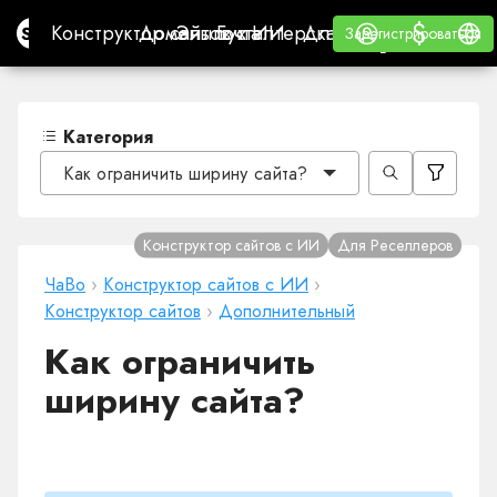
$
$
Site.pro
Конструктор сайтов с ИИ
Домены
Эл. почта
Бухгалтерская программа
Для РеселлеровВайт
Войти
Обучение
Русс
Конструктор сайтов с ИИ
Домены
Эл. почта
Бухгалтерская программа
Для Реселлеров
Обучение
Зарегистрироваться
Зарегистрироваться
ВАЙТ ЛЕЙБЛ
Категория
Как ограничить ширину сайта?
Конструктор сайтов с ИИ
Для Реселлеров
ЧаВо
›
Конструктор сайтов с ИИ
›
Конструктор сайтов
›
Дополнительный
Как ограничить
ширину сайта?