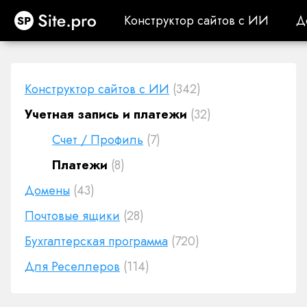
Site.pro
Конструктор сайтов с ИИ
Д
Конструктор сайтов с ИИ
Д
Конструктор сайтов с ИИ
(342)
Учетная запись и платежи
(32)
Счет / Профиль
(7)
Платежи
(8)
Домены
(43)
Почтовые ящики
(28)
Бухгалтерская программа
(720)
Для Реселлеров
(114)