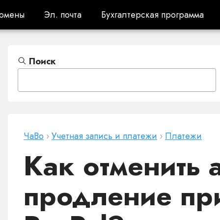
омены
Эл. почта
Бухгалтерская программа
омены
Эл. почта
Бухгалтерская программа
Поиск
ЧаВо
›
Учетная запись и платежи
›
Платежи
Как отменить 
продление при