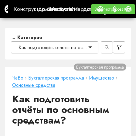
$
$
Site.pro
Конструктор сайтов с ИИ
Домены
Эл. почта
Бухгалтерская программа
Для РеселлеровВайт
Войти
Обучение
Русс
Конструктор сайтов с ИИ
Домены
Эл. почта
Бухгалтерская программа
Для Реселлеров
Обучение
Зарегистрироваться
Зарегистрироваться
ВАЙТ ЛЕЙБЛ
Категория
Как подготовить отчёты по основным средствам?
Бухгалтерская программа
ЧаВо
›
Бухгалтерская программа
›
Имущество
›
Основные средства
Как подготовить
отчёты по основным
средствам?