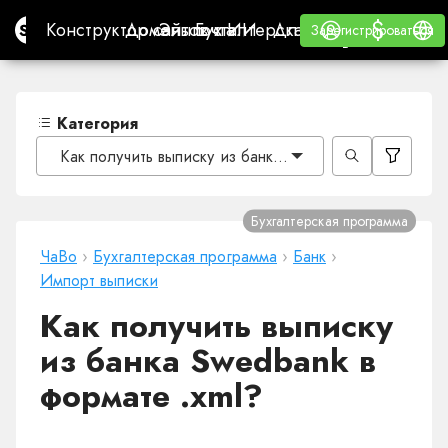
$
$
Site.pro
Конструктор сайтов с ИИ
Домены
Эл. почта
Бухгалтерская программа
Для РеселлеровВайт
Войти
Обучение
Русс
Конструктор сайтов с ИИ
Домены
Эл. почта
Бухгалтерская программа
Для Реселлеров
Обучение
Зарегистрироваться
Зарегистрироваться
ВАЙТ ЛЕЙБЛ
Категория
Как получить выписку из банка Swedbank в формате .
Бухгалтерская программа
ЧаВо
›
Бухгалтерская программа
›
Банк
›
Импорт выписки
Как получить выписку
из банка Swedbank в
формате .xml?