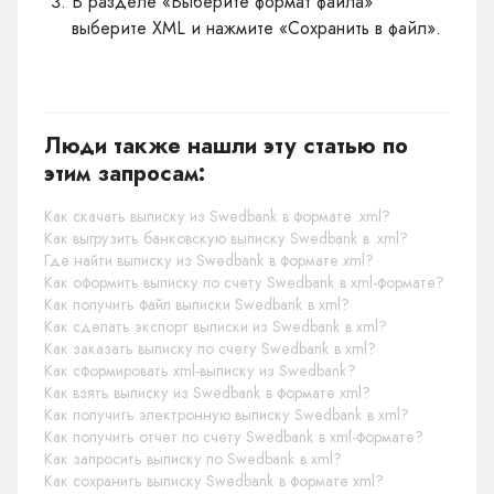
В разделе «Выберите формат файла»
выберите XML и нажмите «Сохранить в файл».
Люди также нашли эту статью по
этим запросам:
Как скачать выписку из Swedbank в формате .xml?
Как выгрузить банковскую выписку Swedbank в .xml?
Где найти выписку из Swedbank в формате xml?
Как оформить выписку по счету Swedbank в xml-формате?
Как получить файл выписки Swedbank в xml?
Как сделать экспорт выписки из Swedbank в xml?
Как заказать выписку по счету Swedbank в xml?
Как сформировать xml-выписку из Swedbank?
Как взять выписку из Swedbank в формате xml?
Как получить электронную выписку Swedbank в xml?
Как получить отчет по счету Swedbank в xml-формате?
Как запросить выписку по Swedbank в xml?
Как сохранить выписку Swedbank в формате xml?