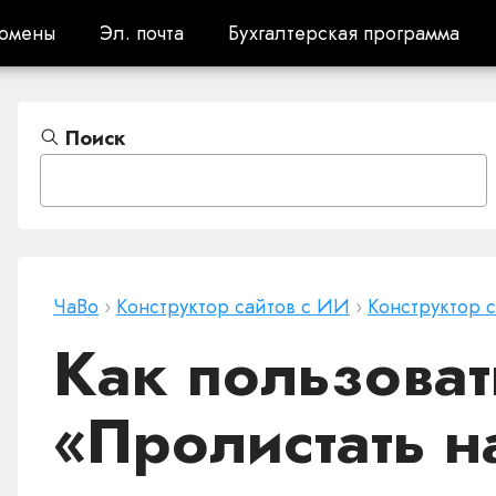
омены
Эл. почта
Бухгалтерская программа
омены
Эл. почта
Бухгалтерская программа
Поиск
ЧаВо
›
Конструктор сайтов с ИИ
›
Конструктор 
Как пользоват
«Пролистать 