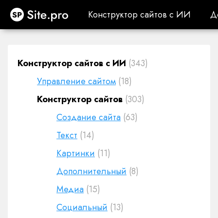
Site.pro
Конструктор сайтов с ИИ
Д
Конструктор сайтов с ИИ
Д
Конструктор сайтов с ИИ
(343)
Управление сайтом
(18)
Конструктор сайтов
(303)
Создание сайта
(63)
Текст
(14)
Картинки
(11)
Дополнительный
(8)
Медиа
(15)
Социальный
(13)