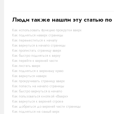
Люди также нашли эту статью по 
Как использовать функцию прокрутки вверх
Как подняться наверх страницы
Как переместиться к началу
Как вернуться в начало страницы
Как пролистать страницу вверх
Как быстро подняться к верху
Как перейти к верхней части
Как листать вверх
Как подняться к верхнему краю
Как вернуться наверх
Как прокручивать страницу вверх
Как попасть на начало страницы
Как быстро вернуться в начало
Как пользоваться кнопкой «Вверх»
Как вернуться к верхней строке
Как добраться до верхней части страницы
Как подняться на самый верх