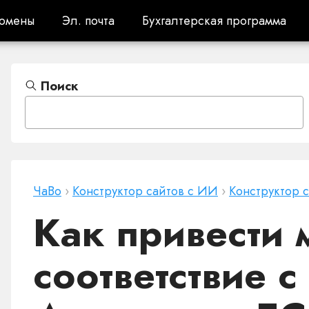
омены
Эл. почта
Бухгалтерская программа
омены
Эл. почта
Бухгалтерская программа
Поиск
ЧаВо
›
Конструктор сайтов с ИИ
›
Конструктор 
Как привести 
соответствие 