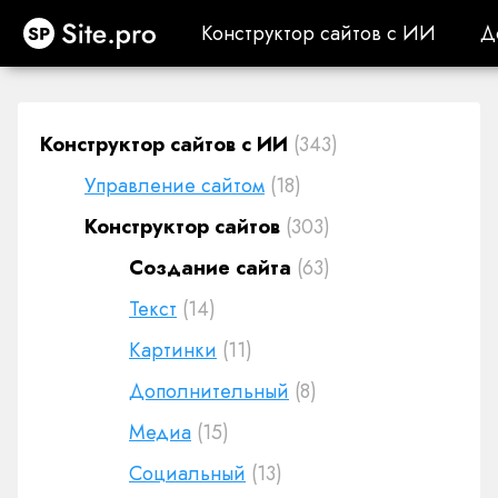
Site.pro
Конструктор сайтов с ИИ
Д
Конструктор сайтов с ИИ
Д
Конструктор сайтов с ИИ
(343)
Управление сайтом
(18)
Конструктор сайтов
(303)
Создание сайта
(63)
Текст
(14)
Картинки
(11)
Дополнительный
(8)
Медиа
(15)
Социальный
(13)