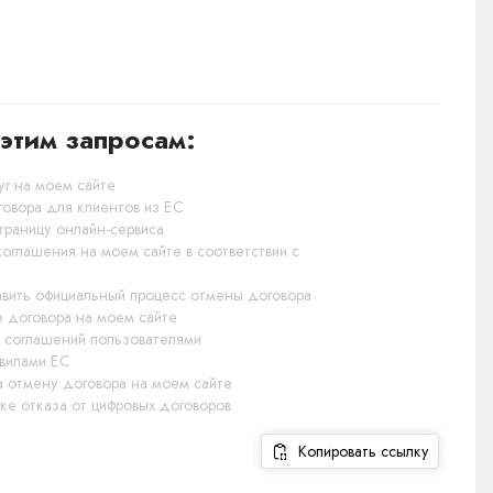
этим запросам:
г на моем сайте
овора для клиентов из ЕС
страницу онлайн-сервиса
оглашения на моем сайте в соответствии с
авить официальный процесс отмены договора
е договора на моем сайте
т соглашений пользователями
авилами ЕС
а отмену договора на моем сайте
е отказа от цифровых договоров
Копировать ссылку