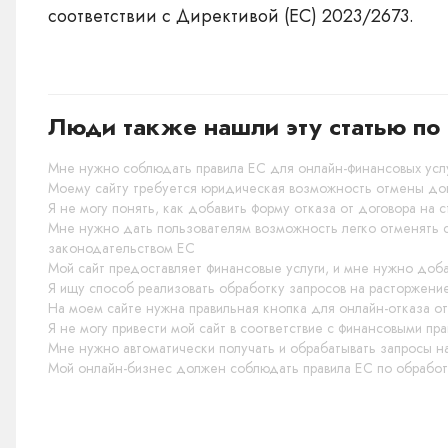
соответствии с Директивой (ЕС) 2023/2673.
Люди также нашли эту статью по 
Мне нужно соблюдать правила ЕС для онлайн-финансовых услу
Моему сайту требуется юридическая возможность отмены дог
Я не могу понять, как добавить форму отказа от договора на 
Мне нужно дать пользователям возможность легко отменять с
законодательством ЕС
Мой сайт предоставляет финансовые услуги, и мне нужно доб
Я ищу способ реализовать обработку запросов на расторжени
На моем сайте нужна правильная кнопка для онлайн-отказа о
Я не могу привести мой сайт в соответствие с финансовыми пр
Мне нужно автоматически получать и обрабатывать запросы н
Мой онлайн-бизнес должен соблюдать правила ЕС по обработк